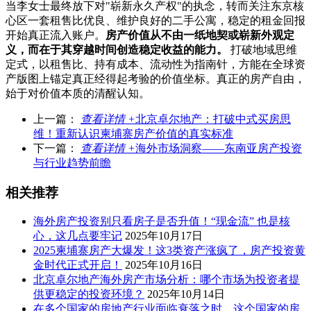
当李女士最终放下对"崭新永久产权"的执念，转而关注东京核
心区一套租售比优良、维护良好的二手公寓，稳定的租金回报
开始真正流入账户。
房产价值从不由一纸地契或崭新外观定
义，而在于其穿越时间创造稳定收益的能力。
打破地域思维
定式，以租售比、持有成本、流动性为指南针，方能在全球资
产版图上锚定真正经得起考验的价值坐标。真正的房产自由，
始于对价值本质的清醒认知。
上一篇：
查看详情 +
北京卓尔地产：打破中式买房思
维！重新认识柬埔寨房产价值的真实标准
下一篇：
查看详情 +
海外市场洞察——东南亚房产投资
与行业趋势前瞻
相关推荐
海外房产投资别只看房子是否升值！“现金流” 也是核
心，这几点要牢记
2025年10月17日
2025柬埔寨房产大爆发！这3类资产涨疯了，房产投资黄
金时代正式开启！
2025年10月16日
北京卓尔地产海外房产市场分析：哪个市场为投资者提
供更稳定的投资环境？
2025年10月14日
在多个国家的房地产行业面临衰落之时，这个国家的房