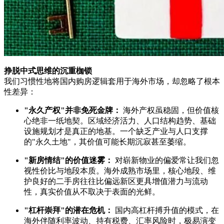
挣脱中式思维的沉重枷锁
我们习惯性地将国内购房逻辑套用于海外市场，却忽略了根本
性差异：
"永久产权"并非免死金牌：
海外产权虽稳固，但价值核
心绝非一纸地契。区域经济活力、人口结构趋势、基础
设施规划才是真正的地基。一个缺乏产业与人口支撑
的"永久土地"，其价值可能长期沉寂甚至萎缩。
"新房情结"的价值迷雾：
对崭新物业的偏爱常让我们忽
视性价比与地段本质。海外成熟市场里，核心地段、维
护良好的二手房往往比偏远新区更具增值潜力与流动
性，真实价值从不取决于表面的光鲜。
"杠杆崇拜"的潜在危机：
国内高杠杆搏升值的模式，在
海外伴随利率波动、持有税费、汇率风险时，极易演变