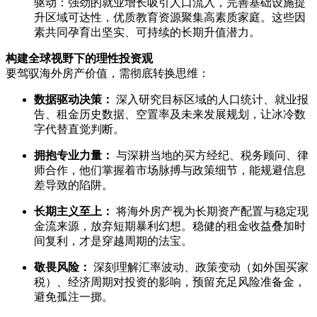
驱动：强劲的就业增长吸引人口流入，完善基础设施提
升区域可达性，优质教育资源聚集高素质家庭。这些因
素共同孕育出坚实、可持续的长期升值潜力。
构建全球视野下的理性投资观
要驾驭海外房产价值，需彻底转换思维：
数据驱动决策：
深入研究目标区域的人口统计、就业报
告、租金历史数据、空置率及未来发展规划，让冰冷数
字代替直觉判断。
拥抱专业力量：
与深耕当地的买方经纪、税务顾问、律
师合作，他们掌握着市场脉搏与政策细节，能规避信息
差导致的陷阱。
长期主义至上：
将海外房产视为长期资产配置与稳定现
金流来源，放弃短期暴利幻想。稳健的租金收益叠加时
间复利，才是穿越周期的法宝。
敬畏风险：
深刻理解汇率波动、政策变动（如外国买家
税）、经济周期对投资的影响，预留充足风险准备金，
避免孤注一掷。