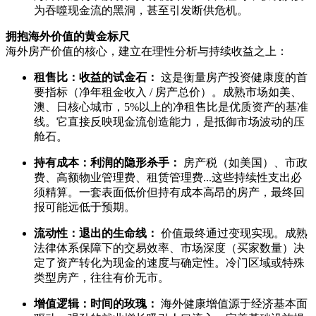
为吞噬现金流的黑洞，甚至引发断供危机。
拥抱海外价值的黄金标尺
海外房产价值的核心，建立在理性分析与持续收益之上：
租售比：收益的试金石：
这是衡量房产投资健康度的首
要指标（净年租金收入 / 房产总价）。成熟市场如美、
澳、日核心城市，5%以上的净租售比是优质资产的基准
线。它直接反映现金流创造能力，是抵御市场波动的压
舱石。
持有成本：利润的隐形杀手：
房产税（如美国）、市政
费、高额物业管理费、租赁管理费...这些持续性支出必
须精算。一套表面低价但持有成本高昂的房产，最终回
报可能远低于预期。
流动性：退出的生命线：
价值最终通过变现实现。成熟
法律体系保障下的交易效率、市场深度（买家数量）决
定了资产转化为现金的速度与确定性。冷门区域或特殊
类型房产，往往有价无市。
增值逻辑：时间的玫瑰：
海外健康增值源于经济基本面