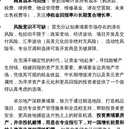
精算成本与回报：
务必清晰计算所有成本（购房款、
税费、律师费、物业管理费、维修基金、潜在空置期、未来
出售税费等），关注
净租金回报率
和
长期复合增长率
。
风险意识不可缺：
需充分认知柬埔寨市场存在的潜在
风险，包括但不限于：政策变动、经济波动、项目开发及交
付风险、汇率波动（虽美元化但非绝对无风险）、流动性风
险等。专业尽调和选择可靠开发商是关键屏障。
在充满不确定性的时代，让资金“动起来”，寻找能够产
生持续、稳健回报的资产至关重要。柬埔寨金边房地产市
场，凭借其可观的租金收益、中长期增值潜力以及美元资产
属性，为寻求资产多元化和更高回报的投资者提供了一个值
得认真考虑的选项。
卓尔地产深耕柬埔寨，致力于通过精选地段、打造精品
项目、提供专业资产管理服务和全流程支持，帮助投资者更
安全、更高效地捕捉这片热土上的财富机遇。
投资柬埔寨房
产，并非投机赌博，而是在专业指引下，对一国增长前景和