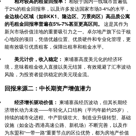
相对较高的租金回报率：
相较于国内一线城市普遍低
于2%的租金回报率，以及许多发达国家市场3-4%的水平，
金边核心区域（如BKK1、隆边区、万景岗区）高品质公寓
的毛租金回报率普遍在5%-7%甚至更高区间。
这是其作为
新兴市场价值洼地的重要吸引力之一。卓尔地产旗下位于核
心地段的项目，凭借优越位置、优质硬件和专业化管理，更
能有效吸引优质租客，保障出租率和租金水平。
美元计价，收入稳定：
柬埔寨高度美元化的经济环
境，意味着租金收入直接以美元结算，有效规避了汇率波动
风险，为投资者提供稳定的美元现金流。
回报来源二：中长期资产增值潜力
经济增长驱动价值：
柬埔寨虽经历波动，但其长期经
济增长动力未改——年轻化人口结构（平均年龄约25岁）、
持续的城市化进程、中产阶级壮大、制造业升级转型、基础
设施（如金边-西港高速公路、新机场）不断完善，以及作
为东盟和“一带一路”重要节点的区位优势，都为房地产价值