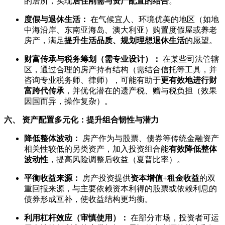
的居所，实现
居住刚需与资产配置的结合
。
度假与退休生活：
在气候宜人、环境优美的地区（如地
中海沿岸、东南亚海岛、澳大利亚）购置度假屋或养老
房产，满足
提升生活品质、规划理想退休生活
的愿望。
财富传承与税务筹划（需专业设计）：
在某些司法管辖
区，通过合理的房产持有结构（需结合信托等工具，并
咨询专业税务师、律师），可能有助于
更有效地进行财
富跨代传承
，并优化潜在的遗产税、赠与税负担（效果
因国而异，操作复杂）。
六、 资产配置多元化：提升组合韧性与潜力
降低整体波动：
房产作为与股票、债券等传统金融资产
相关性较低的另类资产，加入投资组合能
有效降低整体
波动性
，提高风险调整后收益（夏普比率）。
平衡收益来源：
房产投资提供
资本增值+租金收益
的双
重回报来源，与主要依赖资本利得的股票或依赖利息的
债券形成互补，使收益结构更均衡。
利用杠杆效应（审慎使用）：
在部分市场，投资者可运