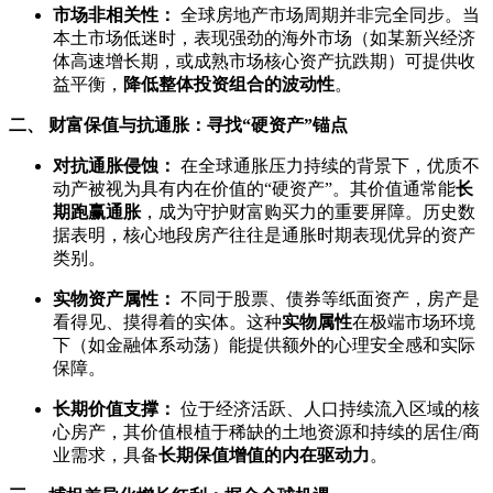
市场非相关性：
全球房地产市场周期并非完全同步。当
本土市场低迷时，表现强劲的海外市场（如某新兴经济
体高速增长期，或成熟市场核心资产抗跌期）可提供收
益平衡，
降低整体投资组合的波动性
。
二、 财富保值与抗通胀：寻找“硬资产”锚点
对抗通胀侵蚀：
在全球通胀压力持续的背景下，优质不
动产被视为具有内在价值的“硬资产”。其价值通常能
长
期跑赢通胀
，成为守护财富购买力的重要屏障。历史数
据表明，核心地段房产往往是通胀时期表现优异的资产
类别。
实物资产属性：
不同于股票、债券等纸面资产，房产是
看得见、摸得着的实体。这种
实物属性
在极端市场环境
下（如金融体系动荡）能提供额外的心理安全感和实际
保障。
长期价值支撑：
位于经济活跃、人口持续流入区域的核
心房产，其价值根植于稀缺的土地资源和持续的居住/商
业需求，具备
长期保值增值的内在驱动力
。