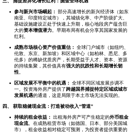
三、 捕捉差异化增长红利：掘金全球机遇
参与新兴市场崛起：
部分高速增长的新兴经济体（如东
南亚、印度特定城市），其城镇化率、中产阶级扩大、
基础设施建设正处于快速上升期，核心地段房产蕴含巨
大的
资本增值潜力
。早期布局有机会分享其国家发展的
红利。
成熟市场核心资产价值重估：
全球门户城市（如纽约、
伦敦、东京、新加坡）和区域中心（如柏林、悉尼、多
伦多）的稀缺优质房产，长期受益于人才、资本、资源
的持续集聚，其价值具有
强大的抗跌性和长期增长韧
性
。
区域发展不平衡中的机遇：
全球不同区域发展步调不
一。投资海外房产提供了
跨越国界捕捉特定区域或城市
发展机遇
的通道，这是局限于本土市场无法实现的。
四、 获取稳健现金流：打造被动收入“管道”
持续的租金收益：
出租海外房产可产生稳定的
外币租金
现金流
。在成熟租赁市场（如德国、日本、部分美国城
市），租金收益相对稳定可预测，为投资者提供重要的