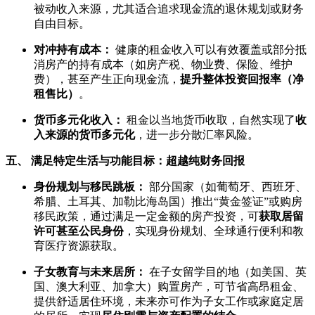
被动收入来源，尤其适合追求现金流的退休规划或财务
自由目标。
对冲持有成本：
健康的租金收入可以有效覆盖或部分抵
消房产的持有成本（如房产税、物业费、保险、维护
费），甚至产生正向现金流，
提升整体投资回报率（净
租售比）
。
货币多元化收入：
租金以当地货币收取，自然实现了
收
入来源的货币多元化
，进一步分散汇率风险。
五、 满足特定生活与功能目标：超越纯财务回报
身份规划与移民跳板：
部分国家（如葡萄牙、西班牙、
希腊、土耳其、加勒比海岛国）推出“黄金签证”或购房
移民政策，通过满足一定金额的房产投资，可
获取居留
许可甚至公民身份
，实现身份规划、全球通行便利和教
育医疗资源获取。
子女教育与未来居所：
在子女留学目的地（如美国、英
国、澳大利亚、加拿大）购置房产，可节省高昂租金、
提供舒适居住环境，未来亦可作为子女工作或家庭定居