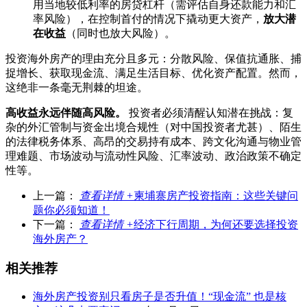
用当地较低利率的房贷杠杆（需评估自身还款能力和汇
率风险），在控制首付的情况下撬动更大资产，
放大潜
在收益
（同时也放大风险）。
投资海外房产的理由充分且多元：分散风险、保值抗通胀、捕
捉增长、获取现金流、满足生活目标、优化资产配置。然而，
这绝非一条毫无荆棘的坦途。
高收益永远伴随高风险。
投资者必须清醒认知潜在挑战：复
杂的外汇管制与资金出境合规性（对中国投资者尤甚）、陌生
的法律税务体系、高昂的交易持有成本、跨文化沟通与物业管
理难题、市场波动与流动性风险、汇率波动、政治政策不确定
性等。
上一篇：
查看详情 +
柬埔寨房产投资指南：这些关键问
题你必须知道！
下一篇：
查看详情 +
经济下行周期，为何还要选择投资
海外房产？
相关推荐
海外房产投资别只看房子是否升值！“现金流” 也是核