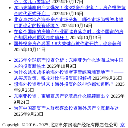
心，这几点要牢记
2025年10月17日
2025柬埔寨房产大爆发！这3类资产涨疯了，房产投资黄
金时代正式开启！
2025年10月16日
北京卓尔地产海外房产市场分析：哪个市场为投资者提
供更稳定的投资环境？
2025年10月14日
在多个国家的房地产行业面临衰落之时，这个国家的房
产却因种种原因走向疯狂！
2025年10月13日
国外投资房产必看！8大关键点教你避开坑，稳步获利
2025年10月11日
2025年全球房产投资分析：东南亚为什么逐渐成为中国
人的投资新热土
2025年10月9日
为什么越来越多的海外投资者更青睐柬埔寨地产？——
从买房政策、税收对比与投资回报解析
2025年9月26日
想海外投资看过来！海外投资的这些你都知道吗？
2025
年9月25日
东南亚投资，柬埔寨房产究竟靠什么脱颖而出？
2025年
9月24日
为何中国高资产人群都喜欢投资海外房产？真相在这
2025年9月23日
Copyright © 2016 - 2025 北京卓尔房地产经纪有限责任公司
京